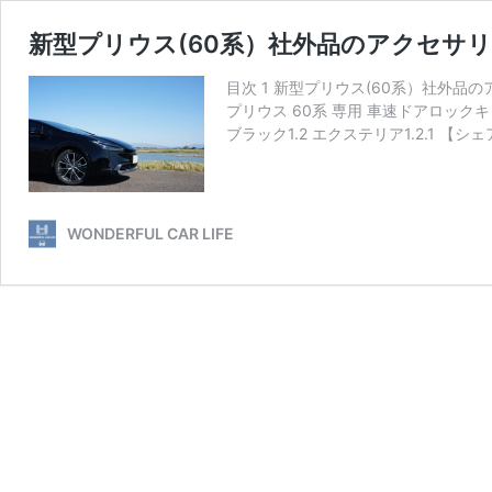
新型プリウス(60系）社外品のアクセサ
目次 1 新型プリウス(60系）社外品の
プリウス 60系 専用 車速ドアロックキット O
ブラック1.2 エクステリア1.2.1 【
WONDERFUL CAR LIFE