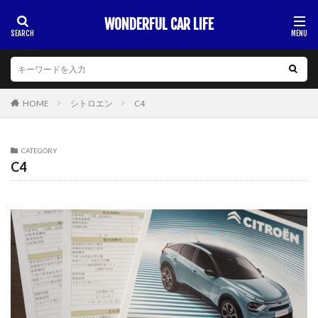
WONDERFUL CAR LIFE
HOME
シトロエン
C4
CATEGORY
C4