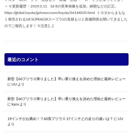
～ ※更新履歴 ・2019.3.11 SZ-Rの実車画像を追加。納期などの訂正。
https://global.toyota/jp/newsroom/toyota/26144305.html トヨタからまもな
く発売されるGR SUPRA(GRスープラ)の見積もりと装備関係を聞いてきました
のでご報告します！ ※注意 […]
最近のコメント
新型【60プリウス降りました】早い乗り換えを決めた理由と最終レビュー
に
UU
より
新型【60プリウス降りました】早い乗り換えを決めた理由と最終レビュー
に
kazu
より
19インチがお薦め！？60系プリウス 17インチとの走りの違いは？
に
UU
より