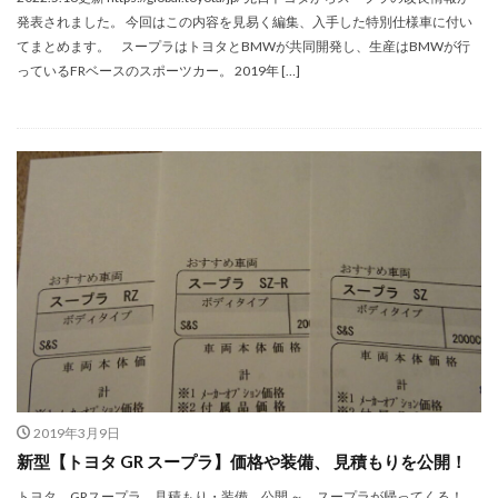
発表されました。 今回はこの内容を見易く編集、入手した特別仕様車に付い
てまとめます。 スープラはトヨタとBMWが共同開発し、生産はBMWが行
っているFRベースのスポーツカー。 2019年 […]
2019年3月9日
新型【トヨタ GR スープラ】価格や装備、 見積もりを公開！
トヨタ GRスープラ 見積もり・装備 公開 ～ スープラが帰ってくる！