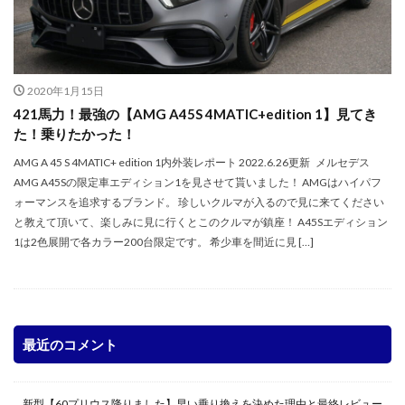
2020年1月15日
421馬力！最強の【AMG A45S 4MATIC+edition 1】見てき
た！乗りたかった！
AMG A 45 S 4MATIC+ edition 1内外装レポート 2022.6.26更新 メルセデス
AMG A45Sの限定車エディション1を見させて貰いました！ AMGはハイパフ
ォーマンスを追求するブランド。 珍しいクルマが入るので見に来てください
と教えて頂いて、楽しみに見に行くとこのクルマが鎮座！ A45Sエディション
1は2色展開で各カラー200台限定です。 希少車を間近に見 […]
最近のコメント
新型【60プリウス降りました】早い乗り換えを決めた理由と最終レビュー