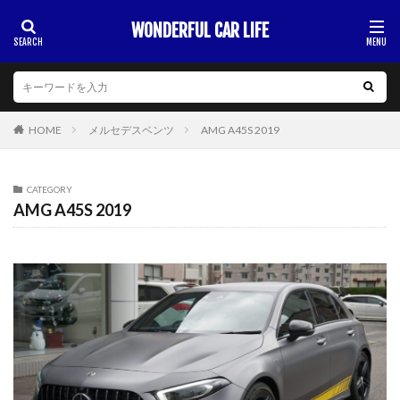
WONDERFUL CAR LIFE
HOME
メルセデスベンツ
AMG A45S 2019
CATEGORY
AMG A45S 2019