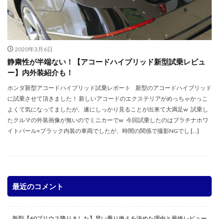
2020年3月6日
静粛性が半端ない！【アコードハイブリッド新型試乗レビュ
ー】内外装紹介も！
ホンダ新型アコードハイブリッド試乗レポート 新型のアコードハイブリッド
に試乗させて頂きました！ 新しいアコードのエクステリアがめっちゃかっこ
よくて気になってましたが、遂にしっかり見ることが出来て大満足w 試乗し
たクルマの外装画像が無いのでミニカーでw 今回試乗したのはプラチナホワ
イトパール×ブラック内装の車両でしたが、時間の関係で撮影NGでし […]
最近のコメント
新型【60プリウス降りました】早い乗り換えを決めた理由と最終レビュー