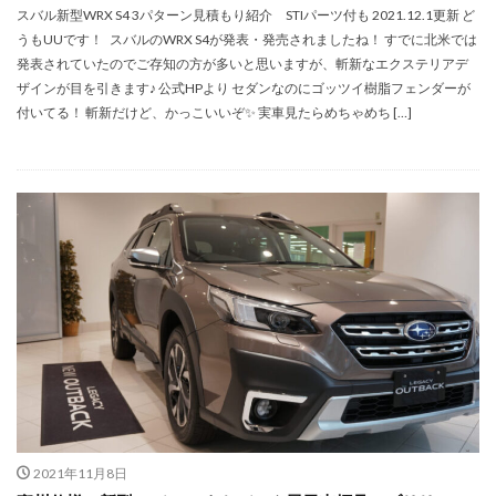
スバル新型WRX S4 3パターン見積もり紹介 STIパーツ付も 2021.12.1更新 ど
うもUUです！ スバルのWRX S4が発表・発売されましたね！ すでに北米では
発表されていたのでご存知の方が多いと思いますが、斬新なエクステリアデ
ザインが目を引きます♪ 公式HPより セダンなのにゴッツイ樹脂フェンダーが
付いてる！ 斬新だけど、かっこいいぞ✨ 実車見たらめちゃめち […]
2021年11月8日