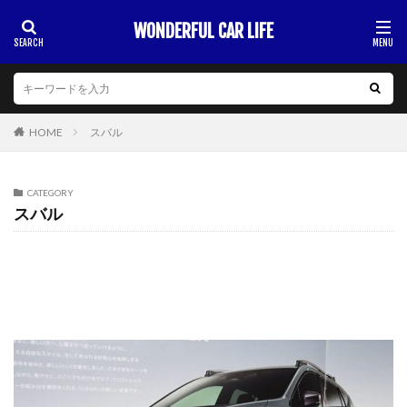
WONDERFUL CAR LIFE
HOME
スバル
CATEGORY
スバル
BRZ
WRX S4
XV（クロストレック）
インプレッサ
フォレスター
レガシィ アウトバック
レヴォーグ