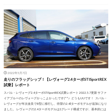
2022年5月7日
走りのフラッグシップ！【レヴォーグ2.4ターボSTISportREX
試乗】レポート
スバル・レヴォーグ2.4ターボSTISportREX試乗レポート 2022.5.7更新 サファ
イアブルーのレヴォーグかっこよかったです(^^♪ どうもUUです！ スバル・
レヴォーグが年次改良でB型に移行し、待望の2.4ℓターボモデルが追加になり
ました。 レヴォーグの2.4ターボモデルは2グレード構成ですが、基本的には