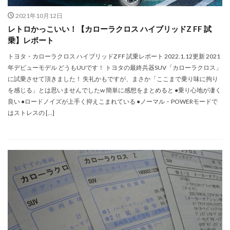
2021年10月12日
レトロかっこいい！【カローラクロス ハイブリッドZ FF 試
乗】レポート
トヨタ・カローラクロス ハイブリッドZ FF 試乗レポート 2022.1.12更新 2021
年デビューモデル どうもUUです！ トヨタの最終兵器SUV「カローラクロス」
に試乗させて頂きました！ 失礼かもですが、まさか「ここまで乗り味に拘り
を感じる」とは思いませんでしたw 簡単に感想をまとめると ●乗り心地が凄く
良い ●ロードノイズが上手く抑えこまれている ●ノーマル・POWERモードで
はストレスの […]