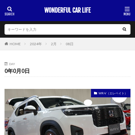
WONDERFUL CAR LIFE
HOME
2024年
2月
08日
DAY
0年0月0日
WR-V（エレベイト）