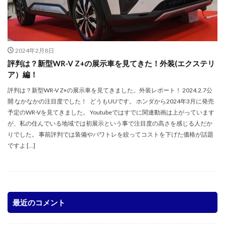
2024年2月8日
評判は？新型WR-V Z+の展示車を見てきた！外装(エクステリ
ア）編！
評判は？新型WR-V Z+の展示車を見てきました。外装レポート！ 2024.2.7公
開 なかなかの注目度でした！ どうもUUです。 ホンダから2024年3月に発売
予定のWR-Vを見てきました。 Youtubeではすでに関連動画は上がっています
が、私の住んでいる地域では初展示という事で注目度の高さを感じる人だか
りでした。 事前評判では装備やパワトレを絞ってコストを下げた価格が話題
ですよ […]
最近のコメント