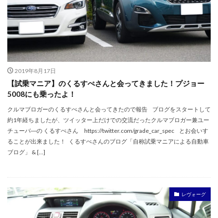
2019年8月17日
【試乗マニア】のくるすぺさんと会ってきました！プジョー
5008にも乗ったよ！
クルマブロガーのくるすぺさんと会ってきたので報告 ブログをスタートして
約1年経ちましたが、ツイッター上だけでの交流だったクルマブロガー兼ユー
チューバ―の くるすぺさん https://twitter.com/grade_car_spec とお会いす
ることが出来ました！ くるすぺさんのブログ「自称試乗マニアによる自動車
ブログ」 & […]
レヴォーグ