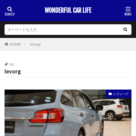
WONDERFUL CAR LIFE
HOME
levorg
TAG
levorg
レヴォーグ