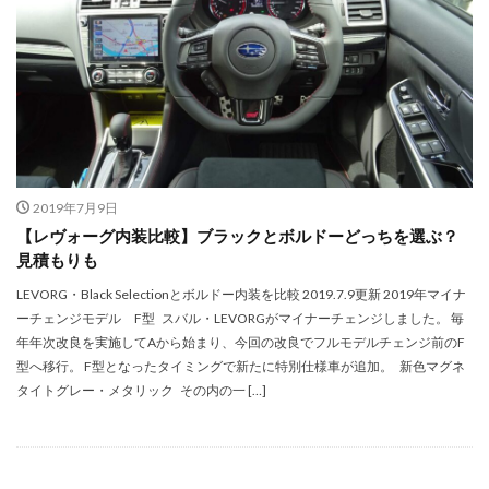
2019年7月9日
【レヴォーグ内装比較】ブラックとボルドーどっちを選ぶ？
見積もりも
LEVORG・Black Selectionとボルドー内装を比較 2019.7.9更新 2019年マイナ
ーチェンジモデル F型 スバル・LEVORGがマイナーチェンジしました。 毎
年年次改良を実施してAから始まり、今回の改良でフルモデルチェンジ前のF
型へ移行。 F型となったタイミングで新たに特別仕様車が追加。 新色マグネ
タイトグレー・メタリック その内の一 […]