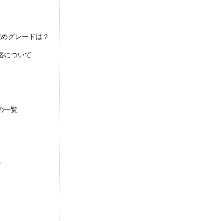
奨めグレードは？
格について
の一覧
介