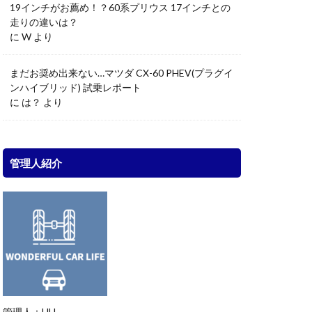
19インチがお薦め！？60系プリウス 17インチとの
走りの違いは？
に
W
より
まだお奨め出来ない…マツダ CX-60 PHEV(プラグイ
ンハイブリッド) 試乗レポート
に
は？
より
管理人紹介
管理人：UU