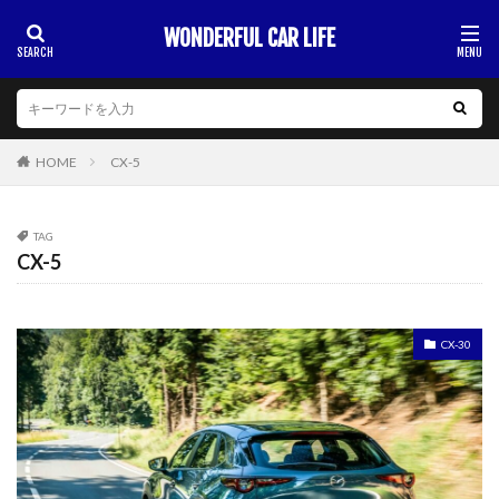
WONDERFUL CAR LIFE
HOME
CX-5
TAG
CX-5
CX-30