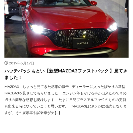
2019年5月19日
ハッチバックもとい【新型MAZDA3ファストバック 】見てき
ました！
MAZDA3 ちょっと見てきた感想の報告 ディーラーに入ったばかりの新型
MAZDA3を見させてもらいました！ エンジン等もかける事が出来たのでその
辺りの簡単な感想を記録します。 たまに日記プラスアルファ位のものの更新
も出来る時にやっていこうと思います。 MAZDA3は19.5.24に発売となりま
すが、その展示車や試乗車がデ […]