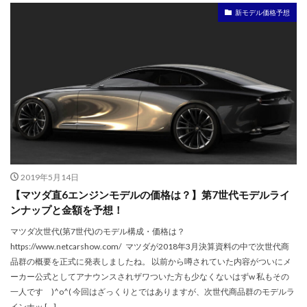
新モデル価格予想
2019年5月14日
【マツダ直6エンジンモデルの価格は？】第7世代モデルライ
ンナップと金額を予想！
マツダ次世代(第7世代)のモデル構成・価格は？
https://www.netcarshow.com/ マツダが2018年3月決算資料の中で次世代商
品群の概要を正式に発表しましたね。 以前から噂されていた内容がついにメ
ーカー公式としてアナウンスされザワついた方も少なくないはずw 私もその
一人です )^o^( 今回はざっくりとではありますが、次世代商品群のモデルラ
インナッ […]