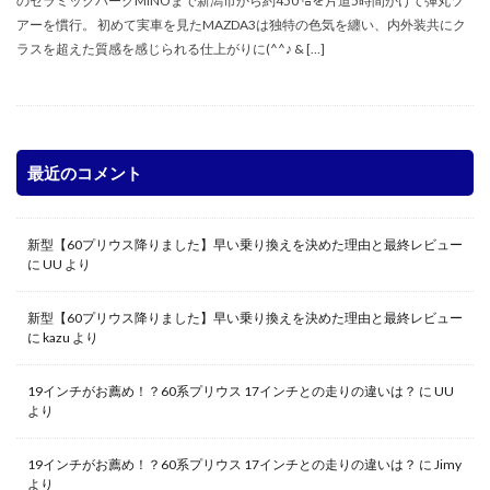
のセラミックパークMINOまで新潟市から約450㌔を片道5時間かけて弾丸ツ
アーを慣行。 初めて実車を見たMAZDA3は独特の色気を纏い、内外装共にク
ラスを超えた質感を感じられる仕上がりに(^^♪ & […]
最近のコメント
新型【60プリウス降りました】早い乗り換えを決めた理由と最終レビュー
に
UU
より
新型【60プリウス降りました】早い乗り換えを決めた理由と最終レビュー
に
kazu
より
19インチがお薦め！？60系プリウス 17インチとの走りの違いは？
に
UU
より
19インチがお薦め！？60系プリウス 17インチとの走りの違いは？
に
Jimy
より