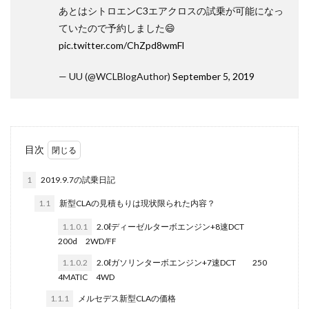
あとはシトロエンC3エアクロスの試乗が可能になっ
ていたので予約しました😄
pic.twitter.com/ChZpd8wmFl
— UU (@WCLBlogAuthor)
September 5, 2019
目次
1
2019.9.7の試乗日記
1.1
新型CLAの見積もりは現状限られた内容？
1.1.0.1
2.0ℓディーゼルターボエンジン+8速DCT
200d 2WD/FF
1.1.0.2
2.0ℓガソリンターボエンジン+7速DCT 250
4MATIC 4WD
1.1.1
メルセデス新型CLAの価格