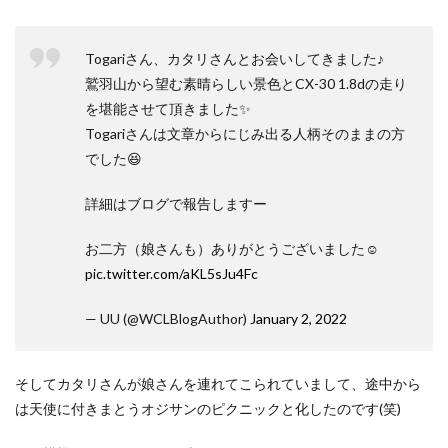
Togariさん、カタリさんとお会いしてきました♪
鷲羽山から望む素晴らしい景色とCX-30 1.8dの走り
を堪能させて頂きました✨
Togariさんは文章からにじみ出る人柄そのままの方
でした😆
詳細はブログで報告しますー
お二方（娘さんも）ありがとうございました☺️
pic.twitter.com/aKL5sJu4Fc
— UU (@WCLBlogAuthor)
January 2, 2022
そしてカタリさんが娘さんを連れてこられていまして、途中から
は天使に付きまとうオジサンのピクニックと化したのです(笑)