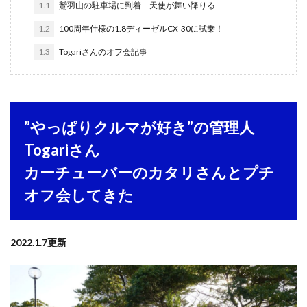
1.1
鷲羽山の駐車場に到着 天使が舞い降りる
1.2
100周年仕様の1.8ディーゼルCX-30に試乗！
1.3
Togariさんのオフ会記事
”やっぱりクルマが好き”の管理人
Togariさん
カーチューバーのカタリさんとプチ
オフ会してきた
2022.1.7更新