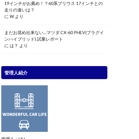
19インチがお薦め！？60系プリウス 17インチとの
走りの違いは？
に
W
より
まだお奨め出来ない…マツダ CX-60 PHEV(プラグイ
ンハイブリッド) 試乗レポート
に
は？
より
管理人紹介
管理人：UU