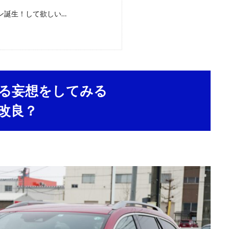
ン誕生！して欲しい…
する妄想をしてみる
改良？