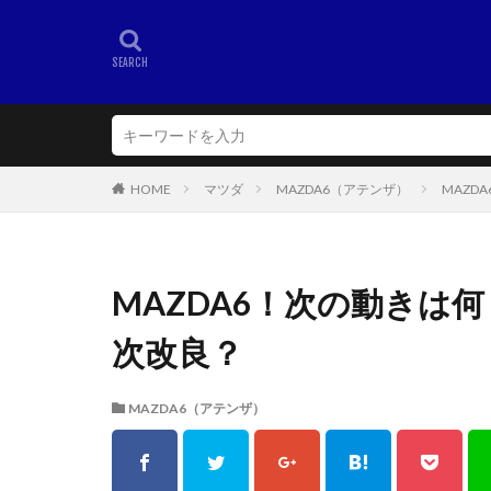
HOME
マツダ
MAZDA6（アテンザ）
MAZD
MAZDA6！次の動きは
次改良？
MAZDA6（アテンザ）