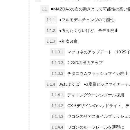
1.1
■MAZDA6の次の動きとして可能性の高い
1.1.1
●フルモデルチェンジの可能性
1.1.2
●考えたくないけど、モデル廃止
1.1.3
●年次改良
1.1.3.1
マツコネのアップデート（10.25
1.1.3.2
2.2XDの出力アップ
1.1.3.3
チタニウムフラッシュマイカ廃止
1.1.4
あわよくば ●3度目ビックマイナーチ
1.1.4.1
ディミングターンシグナル採用
1.1.4.2
CX-5デザインのヘッドライト、
1.1.4.3
ワゴンのリアスタイルブラッシュ
1.1.4.4
ワゴンのルーフレールを薄型に